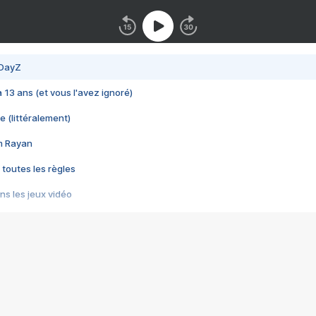
 DayZ
 a 13 ans (et vous l'avez ignoré)
e (littéralement)
im Rayan
 toutes les règles
s les jeux vidéo
us choquant de Rockstar ? - Le scandale BULLY
e plus moche de Steam
du RÊVE tourne au CAUCHEMAR
pendant 8 heures