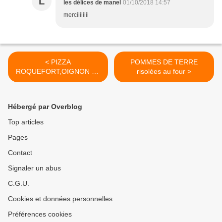
L
les délices de manel
01/10/2018 14:57
merciiiiiiii
< PIZZA
POMMES DE TERRE
ROQUEFORT,OIGNON ET
risolées au four >
CHOUX CHINOIS
Hébergé par Overblog
Top articles
Pages
Contact
Signaler un abus
C.G.U.
Cookies et données personnelles
Préférences cookies