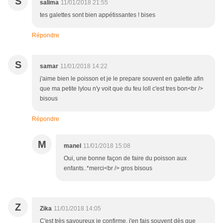
S
salima
11/01/2018 21:55
tes galettes sont bien appétissantes ! bises
Répondre
S
samar
11/01/2018 14:22
j'aime bien le poisson et je le prepare souvent en galette afin
que ma petite lylou n'y voit que du feu loll c'est tres bon<br />
bisous
Répondre
M
manel
11/01/2018 15:08
Oui, une bonne façon de faire du poisson aux
enfants..*merci<br /> gros bisous
Z
Zika
11/01/2018 14:05
C'est très savoureux je confirme, j'en fais souvent dès que