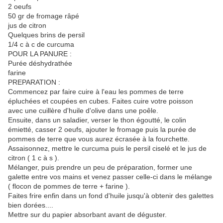
2 oeufs
50 gr de fromage râpé
jus de citron
Quelques brins de persil
1/4 c à c de curcuma
POUR LA PANURE :
Purée déshydrathée
farine
PREPARATION :
Commencez par faire cuire à l'eau les pommes de terre
épluchées et coupées en cubes. Faites cuire votre poisson
avec une cuillère d'huile d'olive dans une poêle.
Ensuite, dans un saladier, verser le thon égoutté, le colin
émietté, casser 2 oeufs, ajouter le fromage puis la purée de
pommes de terre que vous aurez écrasée à la fourchette.
Assaisonnez, mettre le curcuma puis le persil ciselé et le jus de
citron ( 1 c à s ).
Mélanger, puis prendre un peu de préparation, former une
galette entre vos mains et venez passer celle-ci dans le mélange
( flocon de pommes de terre + farine ).
Faites frire enfin dans un fond d'huile jusqu'à obtenir des galettes
bien dorées....
Mettre sur du papier absorbant avant de déguster.