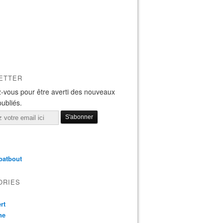
ETTER
-vous pour être averti des nouveaux
publiés.
batbout
ORIES
rt
ne