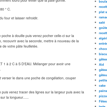
mment lourd pour éviter que la pâte gonfle.
boula
recet
180 ° C.
plat 
rama
u four et laisser refroidir.
salé
goûte
recet
 poche à douille puis venez pocher celle-ci sur la
algér
e, recouvrir avec la seconde, mettre à nouveau de la
entré
 de votre pâte feuilletée.
choco
biscu
gâte
 à 2 C à S D'EAU. Mélanger pour avoir une
Aid
.
gâte
gâteu
 et verser le dans une poche de congélation, couper
petit
cake
pains
 puis venez tracer des lignes sur la largeur puis avec la
pizza
ur la longueur......
Fêtes
tarte