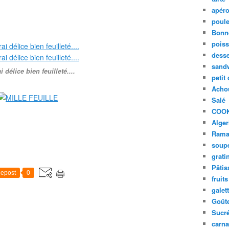
apér
poule
Bonn
pois
desse
sand
i délice bien feuilleté....
petit
Acho
Salé
COO
Alger
Rama
soup
grati
Pâtis
epost
0
fruits
galet
Goût
Sucr
carna