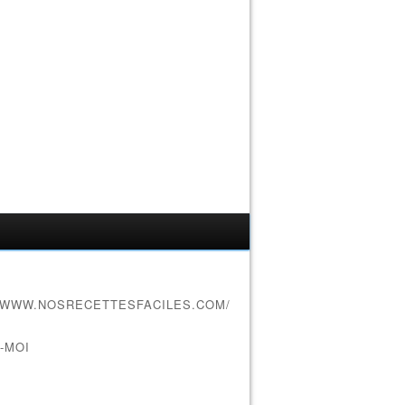
//WWW.NOSRECETTESFACILES.COM/
-MOI