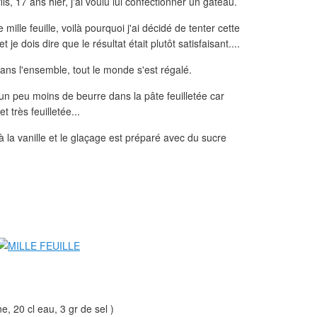
ls, 17 ans hier, j'ai voulu lui confectionner un gâteau.
 mille feuille, voilà pourquoi j'ai décidé de tenter cette
je dois dire que le résultat était plutôt satisfaisant....
 dans l'ensemble, tout le monde s'est régalé.
 un peu moins de beurre dans la pâte feuilletée car
et très feuilletée...
à la vanille et le glaçage est préparé avec du sucre
e, 20 cl eau, 3 gr de sel )