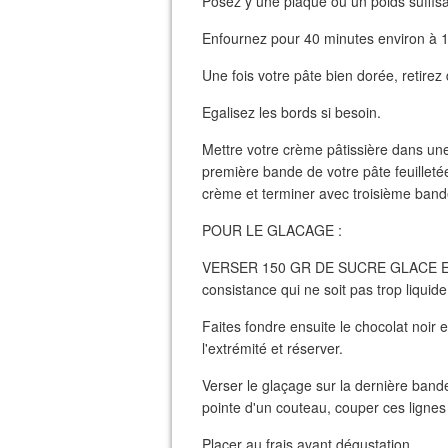
Posez y une plaque ou un poids suffisa
Enfournez pour 40 minutes environ à 
Une fois votre pâte bien dorée, retirez d
Egalisez les bords si besoin.
Mettre votre crème pâtissière dans une
première bande de votre pâte feuilleté
crème et terminer avec troisième bande
POUR LE GLACAGE :
VERSER 150 GR DE SUCRE GLACE ET 1
consistance qui ne soit pas trop liquide
Faites fondre ensuite le chocolat noir
l'extrémité et réserver.
Verser le glaçage sur la dernière bande
pointe d'un couteau, couper ces lignes s
Placer au frais avant dégustation.....