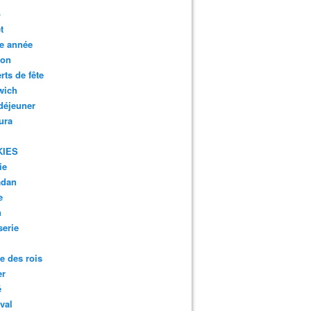
o
t
e année
son
rts de fête
wich
 déjeuner
ura
KIES
ie
dan
e
n
serie
te des rois
er
é
val