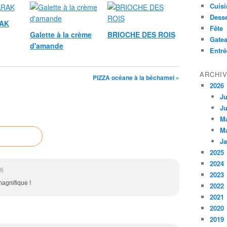
Cuisi
Desse
AK
Fête
Galette à la crème
BRIOCHE DES ROIS
Gate
d'amande
Entré
ARCHI
PIZZA océane à la béchamel »
2026
Ju
Ju
M
M
Ja
2025
2024
06
2023
 magnifique !
2022
2021
2020
2019