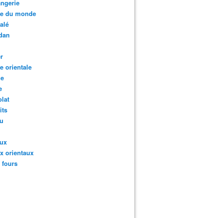
ngerie
te du monde
salé
dan
r
te orientale
ie
e
lat
its
au
aux
x orientaux
s fours