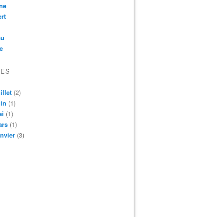
ne
rt
au
e
VES
illet
(2)
in
(1)
ai
(1)
ars
(1)
nvier
(3)