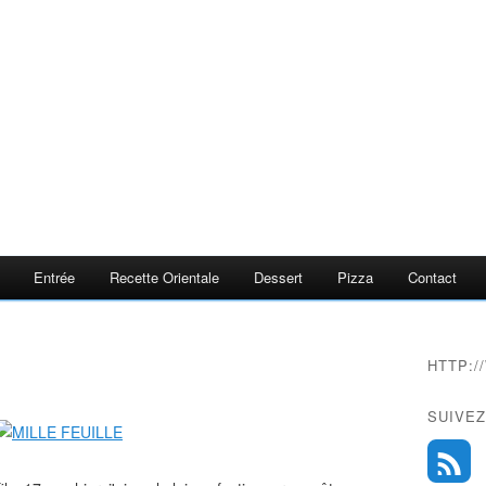
Entrée
Recette Orientale
Dessert
Pizza
Contact
HTTP:
SUIVEZ