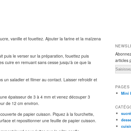
ucre, vanille et fouettez. Ajouter la farine et la maïzena
NEWSL
Abonnez
it puis le verser sur la préparation, fouettez puis
articles 
ites cuire en remuant sans cesse jusqu'à ce que la
Email
 un saladier et filmer au contact. Laisser refroidir et
PAGES
Mini 
ur une épaisseur de 3 à 4 mm et venez découper 3
eur de 12 cm environ.
CATÉG
sucré
ouverte de papier cuisson. Piquez à la fourchette,
desse
rface et repositionner une feuille de papier cuisson.
cuisi