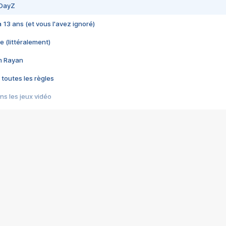
 DayZ
 a 13 ans (et vous l'avez ignoré)
e (littéralement)
im Rayan
 toutes les règles
s les jeux vidéo
us choquant de Rockstar ? - Le scandale BULLY
e plus moche de Steam
du RÊVE tourne au CAUCHEMAR
pendant 8 heures
it… à tort
umiliés par un jeu vidéo
ire - Final Fantasy 8