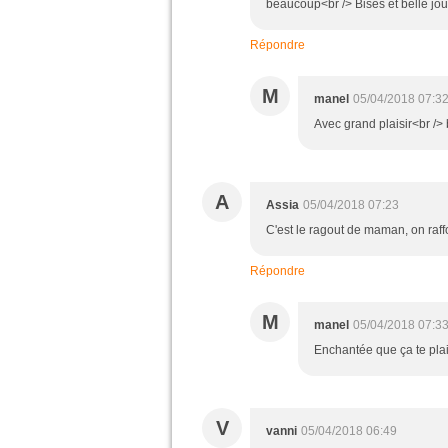
beaucoup<br /> Bises et belle jo
Répondre
M
manel
05/04/2018 07:3
Avec grand plaisir<br />
A
Assia
05/04/2018 07:23
C'est le ragout de maman, on raff
Répondre
M
manel
05/04/2018 07:3
Enchantée que ça te plais
V
vanni
05/04/2018 06:49