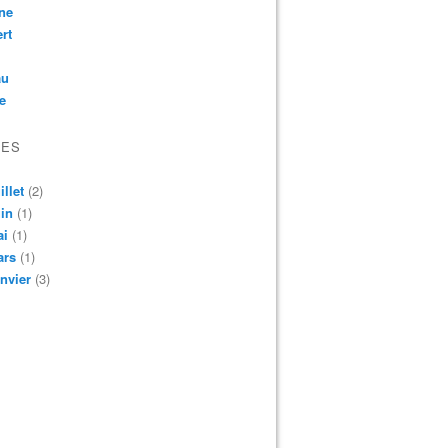
ne
rt
au
e
VES
illet
(2)
in
(1)
ai
(1)
ars
(1)
nvier
(3)