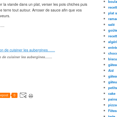
boula
er la viande dans un plat, verser les pois chiches puis
recet
 terre tout autour. Arroser de sauce afin que vos
plat 
veurs.
rama
salé
...
goûte
recet
algér
entré
choco
 de cuisiner les aubergines.......
biscu
gâte
Aid
gâte
gâteu
petit
cake
epost
0
pains
pizza
Fêtes
tarte