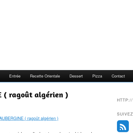
Entrée
Recette Orientale
Dessert
Pizza
Contact
 ragoût algérien )
HTTP:
SUIVEZ