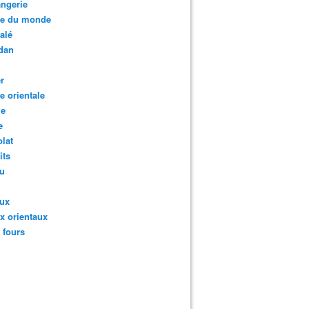
ngerie
te du monde
salé
dan
r
te orientale
ie
e
lat
its
au
aux
x orientaux
s fours