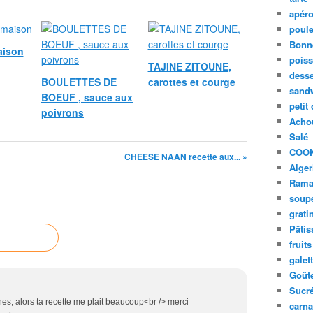
apér
poule
Bonn
ison
pois
TAJINE ZITOUNE,
desse
BOULETTES DE
carottes et courge
sand
BOEUF , sauce aux
petit
poivrons
Acho
Salé
COO
CHEESE NAAN recette aux... »
Alger
Rama
soup
grati
Pâtis
fruits
galet
Goût
Sucr
es, alors ta recette me plait beaucoup<br /> merci
carna