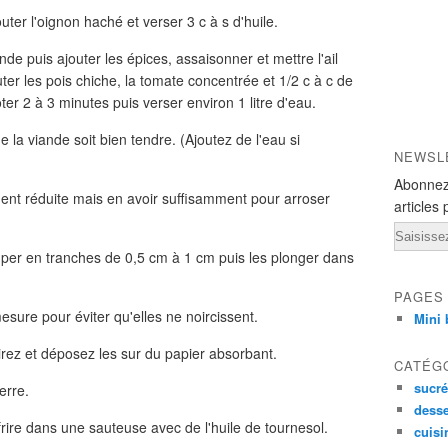
uter l'oignon haché et verser 3 c à s d'huile.
ande puis ajouter les épices, assaisonner et mettre l'ail
ter les pois chiche, la tomate concentrée et 1/2 c à c de
ter 2 à 3 minutes puis verser environ 1 litre d'eau.
 la viande soit bien tendre. (Ajoutez de l'eau si
NEWSL
Abonnez
nt réduite mais en avoir suffisamment pour arroser
articles 
Email
uper en tranches de 0,5 cm à 1 cm puis les plonger dans
PAGES
sure pour éviter qu'elles ne noircissent.
Mini 
irez et déposez les sur du papier absorbant.
CATÉG
sucré
erre.
desse
frire dans une sauteuse avec de l'huile de tournesol.
cuisi