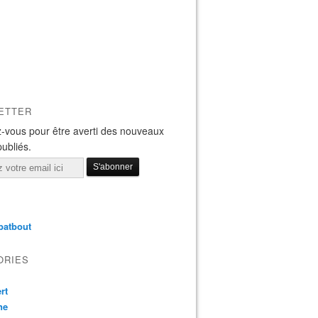
ETTER
-vous pour être averti des nouveaux
publiés.
batbout
ORIES
rt
ne