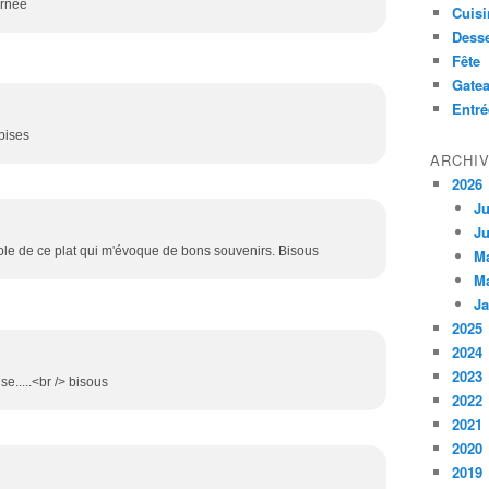
urnée
Cuisi
Desse
Fête
Gate
Entré
2
 bises
ARCHI
2026
Ju
Ju
ole de ce plat qui m'évoque de bons souvenirs. Bisous
M
M
Ja
2025
2024
3
2023
e.....<br /> bisous
2022
2021
2020
2019