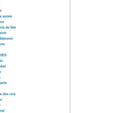
o
t
e année
son
rts de fête
wich
 déjeuner
ura
KIES
ie
dan
e
n
serie
te des rois
er
é
val