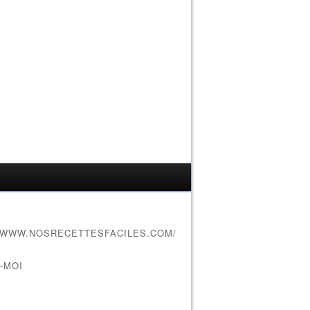
//WWW.NOSRECETTESFACILES.COM/
-MOI