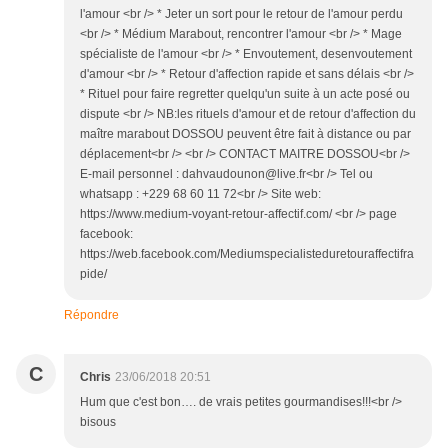
l'amour <br /> * Jeter un sort pour le retour de l'amour perdu
<br /> * Médium Marabout, rencontrer l'amour <br /> * Mage
spécialiste de l'amour <br /> * Envoutement, desenvoutement
d'amour <br /> * Retour d'affection rapide et sans délais <br />
* Rituel pour faire regretter quelqu'un suite à un acte posé ou
dispute <br /> NB:les rituels d'amour et de retour d'affection du
maître marabout DOSSOU peuvent être fait à distance ou par
déplacement<br /> <br /> CONTACT MAITRE DOSSOU<br />
E-mail personnel : dahvaudounon@live.fr<br /> Tel ou
whatsapp : +229 68 60 11 72<br /> Site web:
https://www.medium-voyant-retour-affectif.com/ <br /> page
facebook:
https://web.facebook.com/Mediumspecialisteduretouraffectifra
pide/
Répondre
C
Chris
23/06/2018 20:51
Hum que c'est bon…. de vrais petites gourmandises!!!<br />
bisous