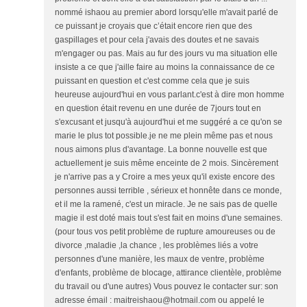
nommé ishaou au premier abord lorsqu'elle m'avait parlé de
ce puissant je croyais que c’était encore rien que des
gaspillages et pour cela j'avais des doutes et ne savais
m'engager ou pas. Mais au fur des jours vu ma situation elle
insiste a ce que j'aille faire au moins la connaissance de ce
puissant en question et c'est comme cela que je suis
heureuse aujourd'hui en vous parlant.c'est à dire mon homme
en question était revenu en une durée de 7jours tout en
s'excusant et jusqu'à aujourd'hui et me suggéré a ce qu'on se
marie le plus tot possible.je ne me plein même pas et nous
nous aimons plus d'avantage. La bonne nouvelle est que
actuellement je suis même enceinte de 2 mois. Sincèrement
je n'arrive pas a y Croire a mes yeux qu'il existe encore des
personnes aussi terrible , sérieux et honnête dans ce monde,
et il me la ramené, c'est un miracle. Je ne sais pas de quelle
magie il est doté mais tout s'est fait en moins d'une semaines.
(pour tous vos petit problème de rupture amoureuses ou de
divorce ,maladie ,la chance , les problèmes liés a votre
personnes d'une manière, les maux de ventre, problème
d'enfants, problème de blocage, attirance clientèle, problème
du travail ou d'une autres) Vous pouvez le contacter sur: son
adresse émail : maitreishaou@hotmail.com ou appelé le