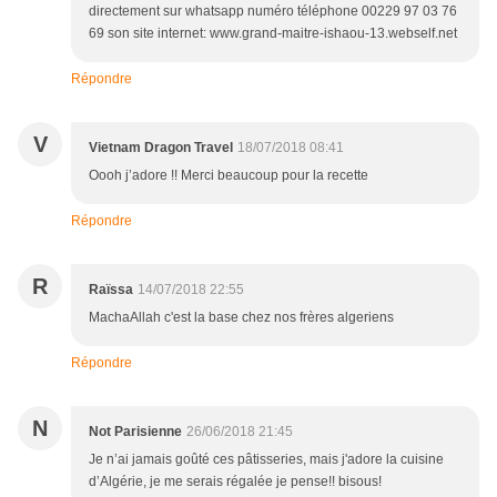
directement sur whatsapp numéro téléphone 00229 97 03 76
69 son site internet: www.grand-maitre-ishaou-13.webself.net
Répondre
V
Vietnam Dragon Travel
18/07/2018 08:41
Oooh j’adore !! Merci beaucoup pour la recette
Répondre
R
Raïssa
14/07/2018 22:55
MachaAllah c'est la base chez nos frères algeriens
Répondre
N
Not Parisienne
26/06/2018 21:45
Je n’ai jamais goûté ces pâtisseries, mais j'adore la cuisine
d’Algérie, je me serais régalée je pense!! bisous!