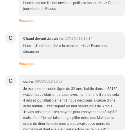
Humm comme ils font envie tes petits croissants<br /> Bonne
journée<br /> Bisous
Répondre
C
Chaud devant ,je cuisine
26/08/2018 12:14
Hum ... J’amène le thé à la menthe ...<br /> Bises bon
dimanche
Répondre
C
corine
06/08/2018 16:38
Je me nomme corine âgée de 32 ans j'habite dans le 59139
wattignies . J'étais en relation avec mon homme il y a de cela
4 ans et tout allait bien entre nous deux puis à cause d'une
autre femme il s'est séparé de moi depuis plus de 5 mois .
J'avais pris par tout les moyens pour essayer de le récupéré
mais hélas ! je n'ai fais que gaspiller mes sous.Mais par la
grâce de dieu l'une de mes amies avait eut ce genre de
problème et dont elle a eut satisfaction par le biais d'un ...