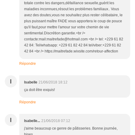
totale contre les dangers,défaillance sexuelle,guérit les
maladies inconnues,résout les problèmes familiaux.. Vous
avez des doutes,vous ne souhaitez plus rester célibataire, le
plus puissant maître FADE vous apportera le coup de pouce
qu'il faut,pour mettre l'amour sur votre chemin de vie
sentimental.Discrétion garantie.<br />
contacte:mail:maitrefade@hotmail.com <br /> tel: +229 61 82
42 84: Tel/whatsapp: +229 61 82 42 84 tel/viber:+229 61 82
42 84 <br /> https://maitrefade.wixsite.com/retour-affection
Répondre
I
Isabelle
21/06/2018 18:12
ça doit être exquis!
Répondre
I
Isabelle...
21/06/2018 07:12
j'aime beaucoup ce genre de pâtisseries. Bonne journée,
bises