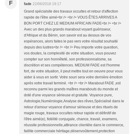
F
fade
22/06/2018 19:17
Grand spécialsite des travaux occultes et retour d'affection
rapide de l'être aimé<br /> <br /> VOUS ÊTES ARRIVES A
BON PORT CHEZ LE MEDIUM AFRICAIN FADE<br /> <br />
Avec un des plus grands marabout voyant guérisseur,
d'Afrique et du Bénin, son savoir est au dessus de vos
espérances, alors faites le pas vers votre résultat souhaité
depuis des lustres<br /> <br /> Peu importe votre question,
vos doutes, la complexité de votre situation, vous pouvez
compter sur son honnêteté, son professionnalisme, sa
discrétion et ses compétences. MEDIUM FADE est l'homme
fort, de votre situation, il peut mettre tout en oeuvre pour vous
aider à vous en sortir. Votre souri sera votre dernière émotion
après votre travail terminé. <br /> <br /> Marabout FADE ,est
reconnu parmi les grands maîtres marabouts du monde et
doté d'une voyance sérieuse et gratuite. Voyance pure,
Astrologie,Numérologie,Analyse des rêves,Spécialisé dans le
retour d'amour voyance d'amour sérieuse et des rituels de
magie rouge, travaux occultes retour rapide et définitif de
l'être aimé(e), fidélité conjugale, chance, travail, examens,
réussite professionnelle,attirance clientèle dans le commerce,
faillite commerciale héritage,désenvoûtement,protection