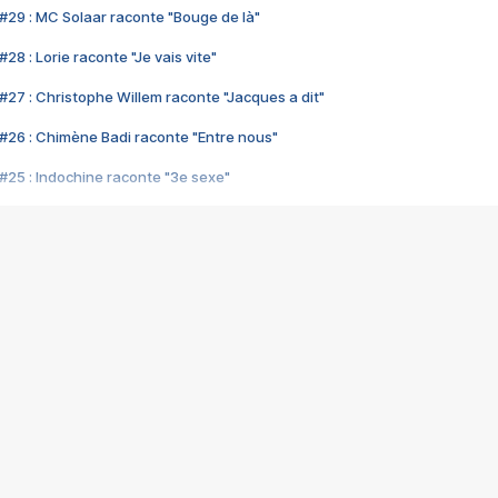
#29 : MC Solaar raconte "Bouge de là"
28 : Lorie raconte "Je vais vite"
#27 : Christophe Willem raconte "Jacques a dit"
#26 : Chimène Badi raconte "Entre nous"
#25 : Indochine raconte "3e sexe"
#24 : Zaho raconte "C'est chelou"
#23 : Patrick Bruel raconte "Au café des délices"
#22 : Kyo raconte "Le chemin"
#21 : Nolwenn Leroy raconte "Cassé"
#20 : Patrick Hernandez raconte "Born to be alive"
#19 : Lorie raconte "Près de moi"
#18 : Michael Jones raconte "A nos actes manqués" (avec Jean-Jacque
#17 : Khaled raconte "Aïcha"