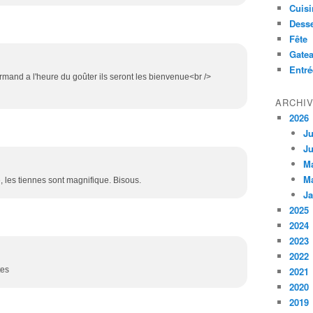
Cuisi
Desse
Fête
Gate
Entré
mand a l'heure du goûter ils seront les bienvenue<br />
ARCHI
2026
Ju
Ju
M
M
 les tiennes sont magnifique. Bisous.
Ja
2025
2024
2023
2022
tes
2021
2020
2019