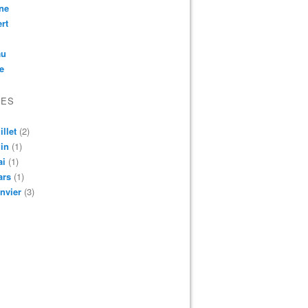
ne
rt
au
e
VES
illet
(2)
in
(1)
ai
(1)
ars
(1)
nvier
(3)