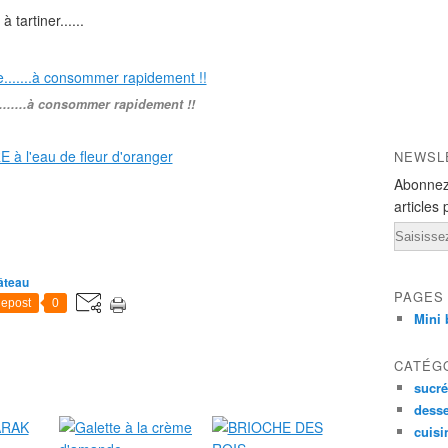
tartiner......
.......à consommer rapidement !!
NEWSL
Abonnez
articles 
Email
âteau
PAGES
epost
0
Mini 
CATÉG
sucré
desse
cuisi