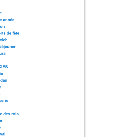
o
t
e année
son
rts de fête
wich
 déjeuner
ura
KIES
ie
dan
e
n
serie
te des rois
er
é
val