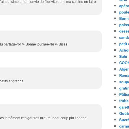
'ai tout simplement envie de filer vite dans ma cuisine en faire.
apér
poule
Bonn
pois
desse
sand
petit
 du partage<br /> Bonne journée<br /> Bises
Acho
Salé
COO
Alger
Rama
soup
etits et grands
grati
Pâtis
fruits
galet
Goût
alors forcément ces gaufres m'aurai beaucoup plu ! bonne
Sucr
carna