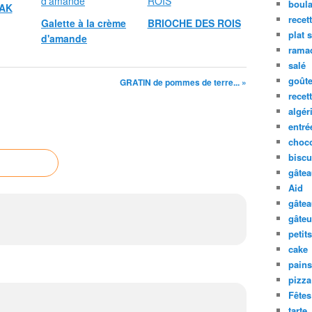
boula
AK
recet
Galette à la crème
BRIOCHE DES ROIS
plat 
d'amande
rama
salé
goûte
GRATIN de pommes de terre... »
recet
algér
entré
choco
biscu
gâte
Aid
gâte
gâteu
petit
cake
pains
pizza
Fêtes
tarte