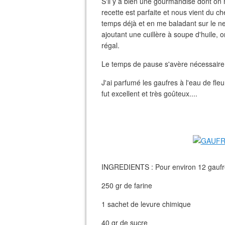
S'il y a bien une gourmandise dont on n
recette est parfaite et nous vient du ch
temps déjà et en me baladant sur le net,
ajoutant une cuillère à soupe d'huile, o
régal.
Le temps de pause s'avère nécessaire et
J'ai parfumé les gaufres à l'eau de fle
fut excellent et très goûteux....
INGREDIENTS : Pour environ 12 gaufr
250 gr de farine
1 sachet de levure chimique
40 gr de sucre