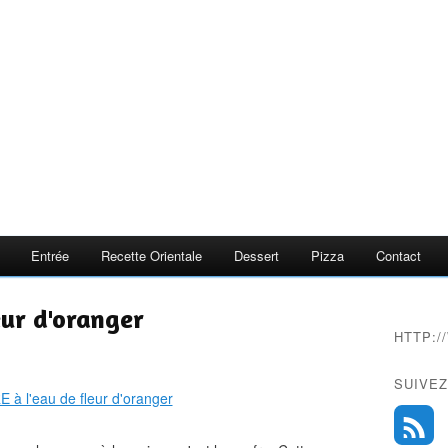
Entrée
Recette Orientale
Dessert
Pizza
Contact
eur d'oranger
HTTP:
SUIVEZ