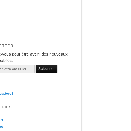
ETTER
-vous pour être averti des nouveaux
publiés.
batbout
ORIES
rt
ne