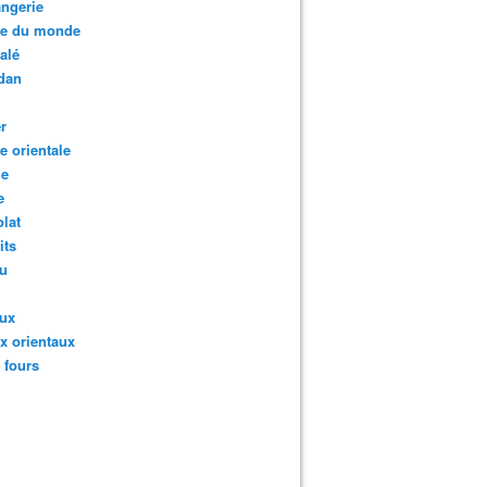
ngerie
te du monde
salé
dan
r
te orientale
ie
e
lat
its
au
aux
x orientaux
s fours