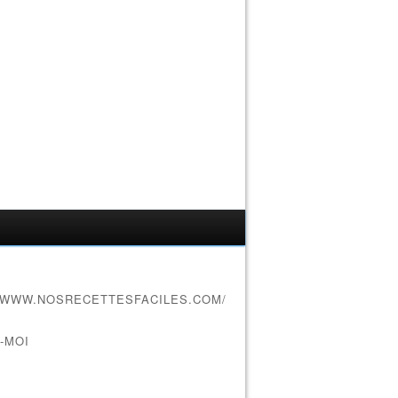
//WWW.NOSRECETTESFACILES.COM/
-MOI