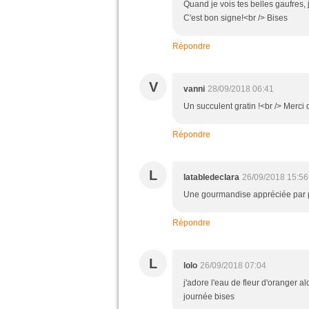
Quand je vois tes belles gaufres, j
C'est bon signe!<br /> Bises
Répondre
V
vanni
28/09/2018 06:41
Un succulent gratin !<br /> Merci
Répondre
L
latabledeclara
26/09/2018 15:56
Une gourmandise appréciée par p
Répondre
L
lolo
26/09/2018 07:04
j'adore l'eau de fleur d'oranger 
journée bises