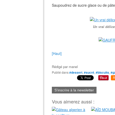
Saupoudrez de sucre glace ou de pâte à 
Un vrai délice
[Haut]
Rédigé par
manel
Publié dans
#dessert
,
#sucré
,
#biscuits
,
#g
R
S'inscrire à la newsletter
Vous aimerez aussi :