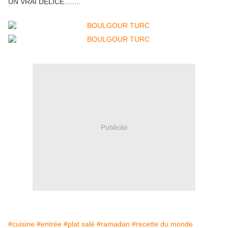
UN VRAI DELICE........
Publicité
#cuisine
#entrée
#plat salé
#ramadan
#recette du monde