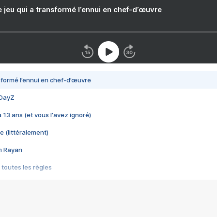
e jeu qui a transformé l’ennui en chef-d’œuvre
nsformé l’ennui en chef-d’œuvre
 DayZ
 a 13 ans (et vous l'avez ignoré)
e (littéralement)
im Rayan
 toutes les règles
s les jeux vidéo
us choquant de Rockstar ? - Le scandale BULLY