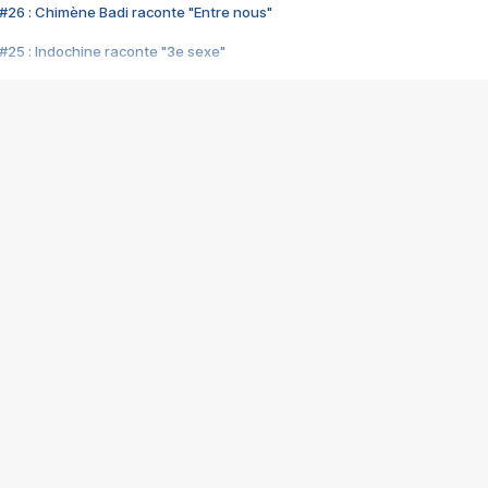
#26 : Chimène Badi raconte "Entre nous"
#25 : Indochine raconte "3e sexe"
#24 : Zaho raconte "C'est chelou"
#23 : Patrick Bruel raconte "Au café des délices"
#22 : Kyo raconte "Le chemin"
#21 : Nolwenn Leroy raconte "Cassé"
#20 : Patrick Hernandez raconte "Born to be alive"
#19 : Lorie raconte "Près de moi"
#18 : Michael Jones raconte "A nos actes manqués" (avec Jean-Jacque
#17 : Khaled raconte "Aïcha"
#16 : Corneille raconte "Parce qu'on vient de loin"
#15 : Indochine raconte "L'aventurier"
14 : Lorie raconte "Sur un air latino"