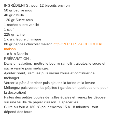
INGRÉDIENTS : pour 12 biscuits environ
50 gr beurre mou
40 gr d'huile
120 gr Sucre roux
1 sachet sucre vanillé
1 œuf
225 gr farine
1 c à c levure chimique
80 gr pépites chocolat maison
http://PÉPITES de CHOCOLAT
maison
1 c à s Nutella
PRÉPARATION :
Dans un saladier, mettre le beurre ramolli , ajoutez le sucre et
sucre vanillé puis mélangez.
Ajouter l'oeuf, remuez puis verser l'huile et continuer de
mélanger.
Verser la pâte à tartiner puis ajoutez la farine et la levure.
Mélangez puis verser les pépites ( gardez en quelques une pour
la décoration)
Faites des petites boules de tailles égales et venez les déposer
sur une feuille de papier cuisson. Espacer les ....
Cuire au four à 180 °C pour environ 15 à 18 minutes...tout
dépend des fours....