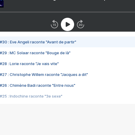
#30 : Eve Angeli raconte "Avant de partir"
#29 : MC Solaar raconte "Bouge de là"
28 : Lorie raconte "Je vais vite"
#27 : Christophe Willem raconte "Jacques a dit"
#26 : Chimène Badi raconte "Entre nous"
#25 : Indochine raconte "3e sexe"
#24 : Zaho raconte "C'est chelou"
#23 : Patrick Bruel raconte "Au café des délices"
#22 : Kyo raconte "Le chemin"