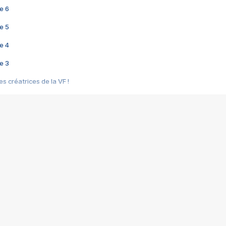
e 6
e 5
e 4
e 3
s créatrices de la VF !
e 2
e 1
e Mektoub My Love arrive enfin ! Rencontre avec Shaïn Boumedine et Sal
i : après Toni en famille
elle réalise le bouleversant Dites lui que je l'aime
ais ! Rencontre autour de Vie privée de Rebecca Zlotowski
 de Marguerite, Grave... Rencontre avec Ella Rumpf