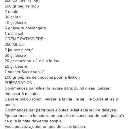
300 Gr farine ( t45)
100 gr beurre mou
2 oeufs
30 gr lait
40 gr Sucre
6 gr levure boulangère
1 c à c sel
CRÈME PÂTISSIÈRE :
250 ML lait
2 jaunes d'oeuf
50 gr Sucre
20 gr maïzena + 1 c à s farine
10 gr beurre
1 sachet Sucre vanillé
100 gr pépites de chocolat pour la finition
PRÉPARATION ;
Commencez par diluer la levure dans 10 ml d'eau. Laisser
mousser 5 minutes.
Dans le bol du robot verser la farine, le sel, le Sucre et les 2
oeufs.
Commencez par pétrir puis ajoutez le lait et la levure délayée.
Ajouter ensuite le beurre en parcelle et continuer de pétrir jusqu'à
ce que la pâte devienne souple.
Vous pouvez ajouter un peu de lait si besoin.