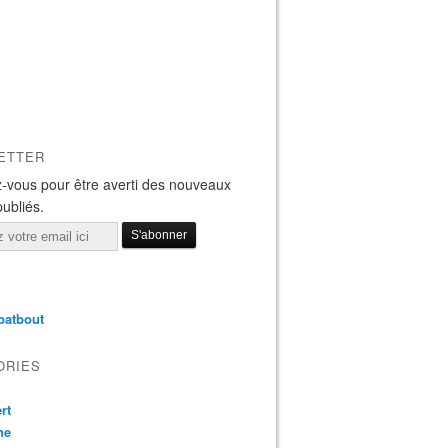
ETTER
-vous pour être averti des nouveaux
publiés.
batbout
ORIES
rt
ne