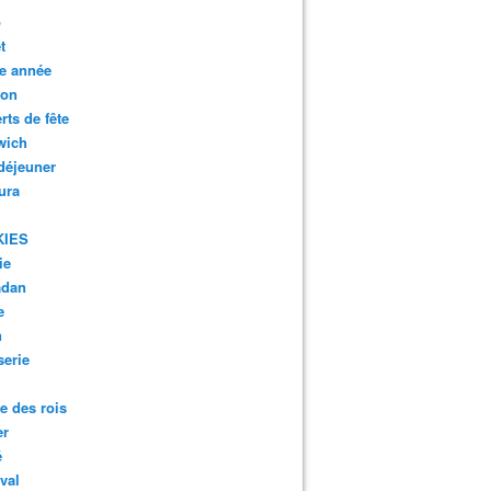
o
t
e année
son
rts de fête
wich
 déjeuner
ura
KIES
ie
dan
e
n
serie
te des rois
er
é
val