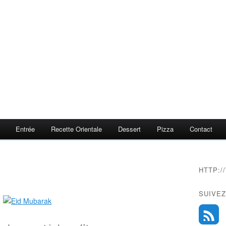
Entrée
Recette Orientale
Dessert
Pizza
Contact
HTTP:
SUIVEZ