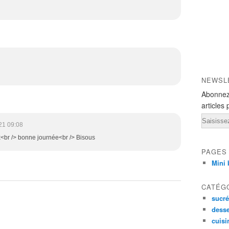
NEWSL
Abonnez
articles 
Email
21 09:08
<br /> bonne journée<br /> Bisous
PAGES
Mini 
CATÉG
sucré
desse
cuisi