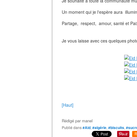
Je souhaite à toute la communauté mus
Un moment qui je l'espère aura illuminé
Partage, respect, amour, santé et Paix.
Je vous laisse avec ces quelques phot
[Haut]
Rédigé par
manel
Publié dans
#Aid
,
#algérie
,
#biscuits
,
#sucr
R