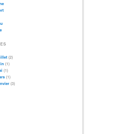
ne
rt
au
e
VES
illet
(2)
in
(1)
ai
(1)
ars
(1)
nvier
(3)