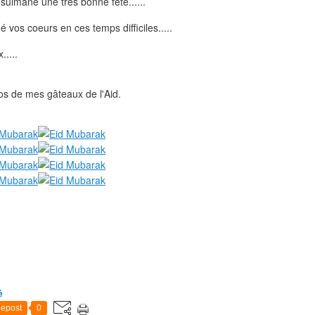
ulmane une très bonne fête......
 vos coeurs en ces temps difficiles.....
....
os de mes gâteaux de l'Aid.
é
epost
0