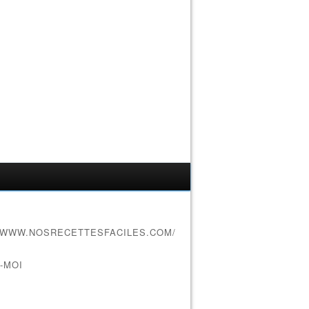
//WWW.NOSRECETTESFACILES.COM/
-MOI