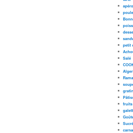
apér
poule
Bonn
pois
desse
sand
petit
Acho
Salé
COO
Alger
Rama
soup
grati
Pâtis
fruits
galet
Goût
Sucr
carna