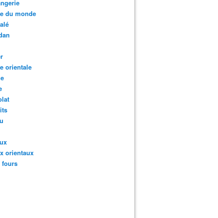
ngerie
te du monde
salé
dan
r
te orientale
ie
e
lat
its
au
aux
x orientaux
s fours