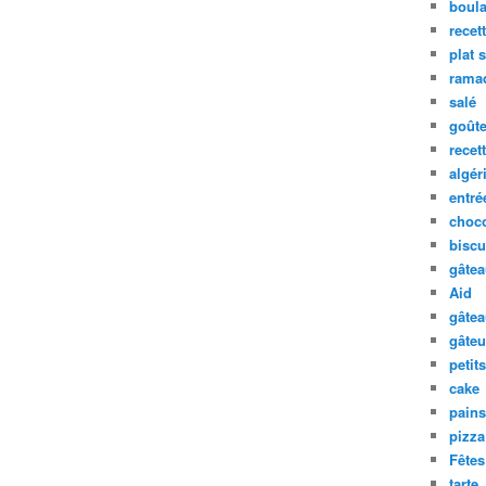
boula
recet
plat 
rama
salé
goûte
recet
algér
entré
choco
biscu
gâte
Aid
gâte
gâteu
petit
cake
pains
pizza
Fêtes
tarte