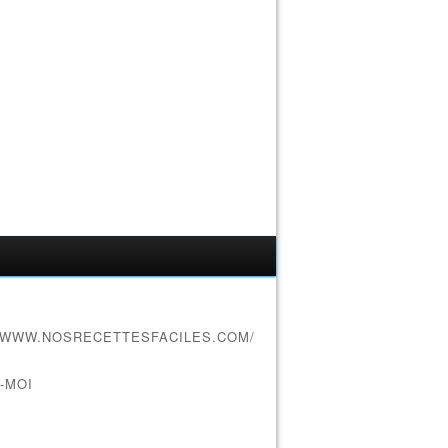
//WWW.NOSRECETTESFACILES.COM/
-MOI