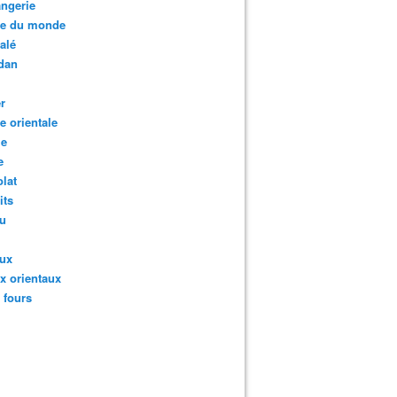
ngerie
te du monde
salé
dan
r
te orientale
ie
e
lat
its
au
aux
x orientaux
s fours