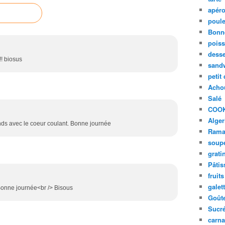
apér
poule
Bonn
pois
desse
!! biosus
sand
petit
Acho
Salé
COO
Alger
ds avec le coeur coulant. Bonne journée
Rama
soup
grati
Pâtis
fruits
galet
 Bonne journée<br /> Bisous
Goût
Sucr
carna