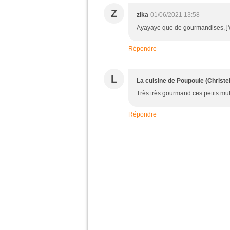
Z
zika
01/06/2021 13:58
Ayayaye que de gourmandises, j'en
Répondre
L
La cuisine de Poupoule (Christel
Très très gourmand ces petits mu
Répondre