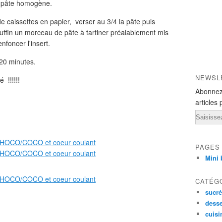
ne pâte homogène.
 caissettes en papier, verser au 3/4 la pâte puis
ffin un morceau de pâte à tartiner préalablement mis
nfoncer l'insert.
 20 minutes.
NEWSL
 !!!!!!
Abonnez
articles 
Email
PAGES
Mini 
CATÉG
sucré
desse
cuisi