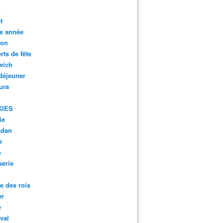
o
t
e année
son
rts de fête
wich
 déjeuner
ura
KIES
ie
dan
e
n
serie
te des rois
er
é
val