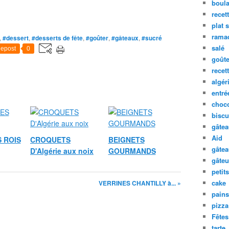
boula
recet
plat 
rama
,
#dessert
,
#desserts de fête
,
#goûter
,
#gâteaux
,
#sucré
salé
epost
0
goûte
recet
algér
entré
choco
biscu
gâte
Aid
 ROIS
CROQUETS
BEIGNETS
gâte
D'Algérie aux noix
GOURMANDS
gâteu
petit
cake
VERRINES CHANTILLY à... »
pains
pizza
Fêtes
tarte