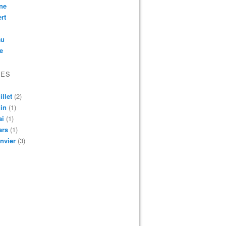
ne
rt
au
e
VES
illet
(2)
in
(1)
ai
(1)
ars
(1)
nvier
(3)