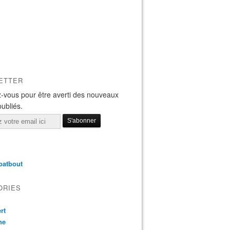
ETTER
-vous pour être averti des nouveaux
publiés.
batbout
ORIES
rt
ne