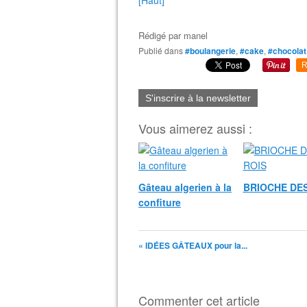
[Haut]
Rédigé par
manel
Publié dans
#boulangerie
,
#cake
,
#chocolat
R
S'inscrire à la newsletter
Vous aimerez aussi :
Gâteau algerien à la
BRIOCHE DES
confiture
« IDÉES GÂTEAUX pour la...
Commenter cet article