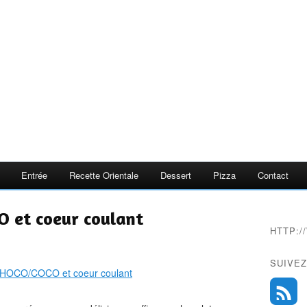
Entrée
Recette Orientale
Dessert
Pizza
Contact
et coeur coulant
HTTP:
SUIVEZ