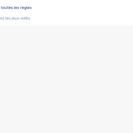
 toutes les règles
s les jeux vidéo
us choquant de Rockstar ? - Le scandale BULLY
e plus moche de Steam
du RÊVE tourne au CAUCHEMAR
pendant 8 heures
it… à tort
umiliés par un jeu vidéo
ire - Final Fantasy 8
ti un empire - Age of Empires
story DOFUS
tard, il crée l'un des pires jeux de tous les temps, MindsEye.