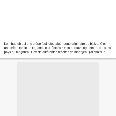
Le mhadjeb est une crèpe feuilletée algérienne originaire de biskra. C'est
une crèpe farcie de légumes et d 'épices. On la retrouve également dans les
pays du maghreb . il existe différentes recettes de mhadjeb , j'ai choisi la
version à base de farine...