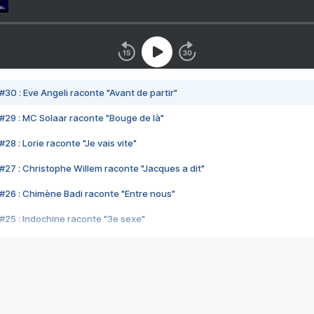
#30 : Eve Angeli raconte "Avant de partir"
#29 : MC Solaar raconte "Bouge de là"
28 : Lorie raconte "Je vais vite"
#27 : Christophe Willem raconte "Jacques a dit"
#26 : Chimène Badi raconte "Entre nous"
#25 : Indochine raconte "3e sexe"
#24 : Zaho raconte "C'est chelou"
#23 : Patrick Bruel raconte "Au café des délices"
#22 : Kyo raconte "Le chemin"