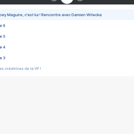
bey Maguire, c'est lui ! Rencontre avec Damien Witecka
e 6
e 5
e 4
e 3
s créatrices de la VF !
e 2
e 1
e Mektoub My Love arrive enfin ! Rencontre avec Shaïn Boumedine et Sal
i : après Toni en famille
elle réalise le bouleversant Dites lui que je l'aime
ais ! Rencontre autour de Vie privée de Rebecca Zlotowski