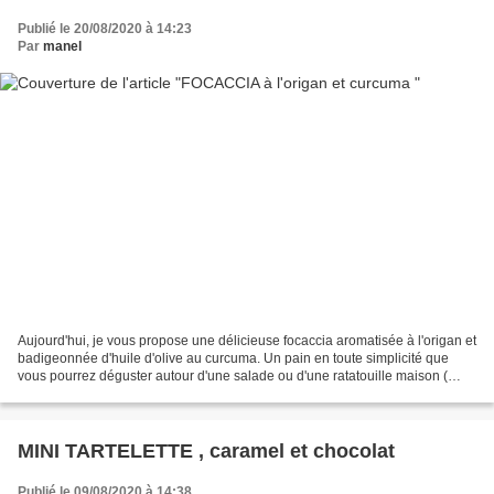
Publié le 20/08/2020 à 14:23
Par
manel
Aujourd'hui, je vous propose une délicieuse focaccia aromatisée à l'origan et
badigeonnée d'huile d'olive au curcuma. Un pain en toute simplicité que
vous pourrez déguster autour d'une salade ou d'une ratatouille maison (
recette à venir )..... INGRÉDIENTS...
MINI TARTELETTE , caramel et chocolat
Publié le 09/08/2020 à 14:38