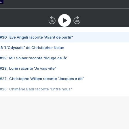
#30 : Eve Angeli raconte "Avant de partir"
48 "L'Odyssée" de Christopher Nolan
#29 : MC Solaar raconte "Bouge de là"
28 : Lorie raconte "Je vais vite"
#27 : Christophe Willem raconte "Jacques a dit"
#26 : Chimène Badi raconte "Entre nous"
#25 : Indochine raconte "3e sexe"
#24 : Zaho raconte "C'est chelou"
#23 : Patrick Bruel raconte "Au café des délices"