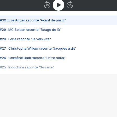
#30 : Eve Angeli raconte "Avant de partir"
#29 : MC Solaar raconte "Bouge de là"
28 : Lorie raconte "Je vais vite"
#27 : Christophe Willem raconte "Jacques a dit"
#26 : Chimène Badi raconte "Entre nous"
#25 : Indochine raconte "3e sexe"
#24 : Zaho raconte "C'est chelou"
#23 : Patrick Bruel raconte "Au café des délices"
#22 : Kyo raconte "Le chemin"
#21 : Nolwenn Leroy raconte "Cassé"
#20 : Patrick Hernandez raconte "Born to be alive"