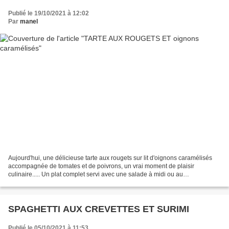
Publié le 19/10/2021 à 12:02
Par
manel
Aujourd'hui, une délicieuse tarte aux rougets sur lit d'oignons caramélisés
accompagnée de tomates et de poivrons, un vrai moment de plaisir
culinaire..... Un plat complet servi avec une salade à midi ou au
dîner....essayez cette recette, vous ne serez...
SPAGHETTI AUX CREVETTES ET SURIMI
Publié le 05/10/2021 à 11:53