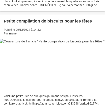
plaisir tout simplement, à savoir, une délicieuse blanquette au saumon frais
et crevettes...un vrai délice... INGRÉDIENTS ; pour 4 personnes 500 gr de
filet de saumon 200 gr de...
Petite compilation de biscuits pour les fêtes
Publié le 09/12/2024 à 14:22
Par
manel
Voici une petite liste de quelques gourmandises pour les fêtes...
/2021/06/biscuits-cuillere-pour-charlotte.html/2018/10/sable-citronne-a-la-
confiture-d-abricot.htmlhttps://admin.over-blog.com/2332984/write/86177491