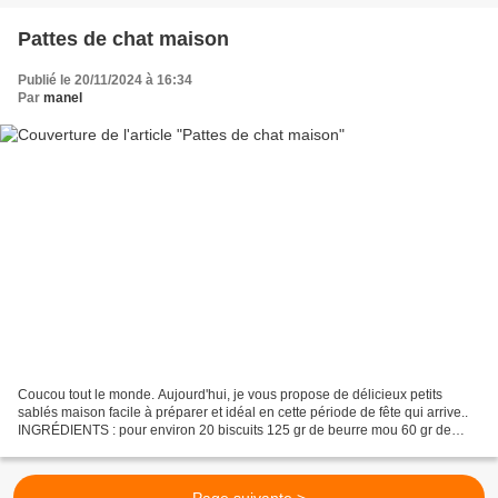
Pattes de chat maison
Publié le 20/11/2024 à 16:34
Par
manel
Coucou tout le monde. Aujourd'hui, je vous propose de délicieux petits
sablés maison facile à préparer et idéal en cette période de fête qui arrive..
INGRÉDIENTS : pour environ 20 biscuits 125 gr de beurre mou 60 gr de
sucre glace 1 jaune d'oeuf 40 gr...