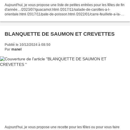
Aujourd'hui, je vous propose une liste de petites entrées pour les fêtes de fin
d'année... /2023/07/guacamol.html /2017/11/salade-de-carottes-a-l-
orientale.html /2017/11/pate-de-poisson.html /2022/01/carre-feuillete-a-la-
viande-hachee.html /2017/11/s...
BLANQUETTE DE SAUMON ET CREVETTES
Publié le 10/12/2024 à 08:50
Par
manel
Aujourd'hui, je vous propose une recette pour les fêtes ou pour vous faire