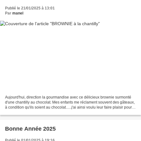
Publié le 21/01/2025 à 13:01
Par
manel
Aujourd'hui, direction la gourmandise avec ce délicieux brownie surmonté
d'une chantilly au chocolat. Mes enfants me réclament souvent des gâteaux,
à condition qu'ils soient au chocolat......j'ai ainsi voulu leur faire plaisir pour le
goûter en leur préparant...
Bonne Année 2025
Publié le 01/01/2025 à 19:16