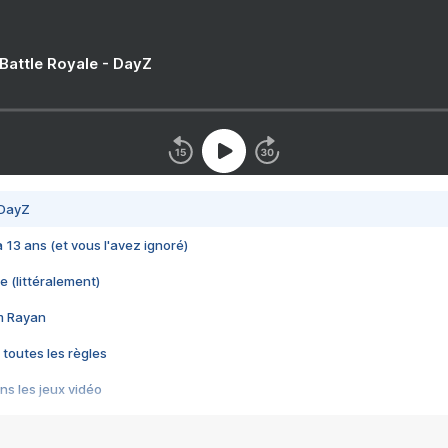
 Battle Royale - DayZ
 DayZ
 a 13 ans (et vous l'avez ignoré)
e (littéralement)
im Rayan
 toutes les règles
s les jeux vidéo
us choquant de Rockstar ? - Le scandale BULLY