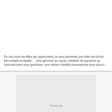
En ces jours de fêtes qui approchent, je vous présente une idée de bûche
très simple et rapide..... Une génoise au cacao, imbibée de ganache au
chocolat avec pour garniture, une crème chantilly mascarpone pour plus de
tenue.... INGREDIENTS : pour la génoise...
Publicité