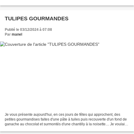
/2018/03/boules-fondantes-noix-de-...
TULIPES GOURMANDES
Publié le 03/12/2024 à 07:08
Par
manel
Je vous présente aujourd'hui, en ces jours de fêtes qui approchent, des
petites gourmandises faites d'une pâte à tuiles puis recouverte d'un fond de
ganache au chocolat et surmontés d'une chantilly à la noisette.... Je voulais
un dessert à la pièce, facile...