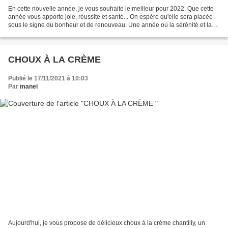
En cette nouvelle année, je vous souhaite le meilleur pour 2022. Que cette
année vous apporte joie, réussite et santé... On espère qu'elle sera placée
sous le signe du bonheur et de renouveau. Une année où la sérénité et la
paix demeurent... Plein de...
CHOUX À LA CRÈME
Publié le 17/11/2021 à 10:03
Par
manel
Aujourd'hui, je vous propose de délicieux choux à la crème chantilly, un