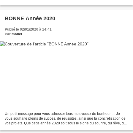
vivions dans la joie et...
BONNE Année 2020
Publié le 02/01/2020 à 14:41
Par
manel
Un petit message pour vous adresser tous mes voeux de bonheur .... Je
vous souhaite pleins de succès, de réussites, ainsi que la concrétisation de
vos projets. Que cette année 2020 soit sous le signe du sourire, du rêve, du
partage et de santé... MEILLEURS...