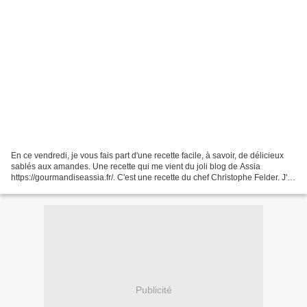
En ce vendredi, je vous fais part d'une recette facile, à savoir, de délicieux
sablés aux amandes. Une recette qui me vient du joli blog de Assia
https://gourmandiseassia.fr/. C'est une recette du chef Christophe Felder. J'ai
beaucoup aimé ces petits...
Publicité