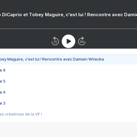
 DiCaprio et Tobey Maguire, c'est lui ! Rencontre avec Dam
bey Maguire, c'est lui ! Rencontre avec Damien Witecka
e 6
e 5
e 4
e 3
s créatrices de la VF !
e 2
e 1