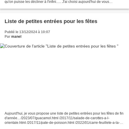
qu'on puisse les décliner à l'infini...... J'ai choisi aujourd'hui de vous
présenter de délicieux...
Liste de petites entrées pour les fêtes
Publié le 13/12/2024 à 10:07
Par
manel
Aujourd'hui, je vous propose une liste de petites entrées pour les fêtes de fin
d'année... /2023/07/guacamol.html /2017/11/salade-de-carottes-a-l-
orientale.html /2017/11/pate-de-poisson.html /2022/01/carre-feuillete-a-la-
viande-hachee.html /2017/11/s...