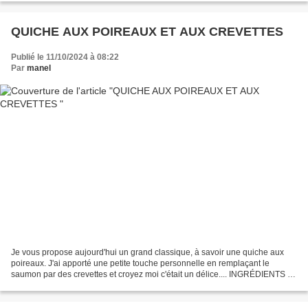
QUICHE AUX POIREAUX ET AUX CREVETTES
Publié le 11/10/2024 à 08:22
Par
manel
Je vous propose aujourd'hui un grand classique, à savoir une quiche aux
poireaux. J'ai apporté une petite touche personnelle en remplaçant le
saumon par des crevettes et croyez moi c'était un délice.... INGRÉDIENTS ; 1
pâte feuilletée 3 blancs de poireaux...