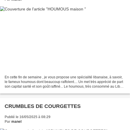
En cette fin de semaine , je vous propose une spécialité libanaise, à savoir,
le fameux houmous dont beaucoup raffolent.... Un met très apprécié de part
son capital santé et son goût raffiné... Le houmous, très consommé au Liban
a su trouver sa place...
CRUMBLES DE COURGETTES
Publié le 16/05/2025 à 08:29
Par
manel