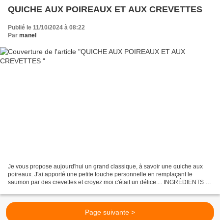
QUICHE AUX POIREAUX ET AUX CREVETTES
Publié le 11/10/2024 à 08:22
Par
manel
Je vous propose aujourd'hui un grand classique, à savoir une quiche aux
poireaux. J'ai apporté une petite touche personnelle en remplaçant le
saumon par des crevettes et croyez moi c'était un délice.... INGRÉDIENTS ; 1
pâte feuilletée 3 blancs de poireaux...
Page suivante >