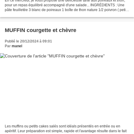
En ce mercredi, je vous propose une délicieuse tarte aux poireaux et thon,
pour un repas équilibré accompagné d'une salade... INGRÉDIENTS : Une
pâte feuilletée 3 blanc de poireaux 1 boîte de thon nature 1/2 poivron ( petit )
2 oignons Paprika Fromage...
MUFFIN courgette et chèvre
Publié le 20/12/2024 à 09:01
Par
manel
Les muffins ou petits cakes salés sont idéals présentés en entrée ou en
apéritif. Leur préparation est simple, rapide et l'avantage résulte dans le fait