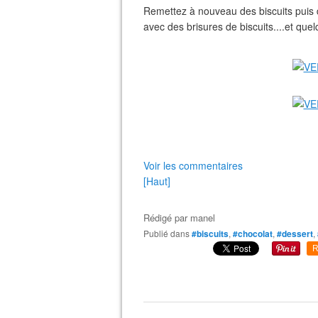
Remettez à nouveau des biscuits puis d
avec des brisures de biscuits....et que
Voir les commentaires
[Haut]
Rédigé par
manel
Publié dans
#biscuits
,
#chocolat
,
#dessert
,
R