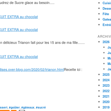
drez de Sucre glace au besoin.....
Cuisi
Desse
Fête
Gate
Entré
ARCHI
2026
élicieux Trianon fait pour les 15 ans de ma fille.......
Ju
Ju
M
M
Ja
ses.over-blog.com/2020/02/trianon.html
Recette ici :
2025
2024
2023
2022
2021
2020
2019
ssert
,
#goûter
,
#gâteaux
,
#sucré