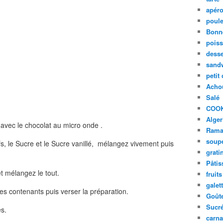
apér
poule
Bonn
pois
desse
sand
petit
Acho
Salé
COO
Alger
avec le chocolat au micro onde .
Rama
soup
s, le Sucre et le Sucre vanillé, mélangez vivement puis
grati
Pâtis
t mélangez le tout.
fruits
galet
es contenants puis verser la préparation.
Goût
Sucr
es.
carna