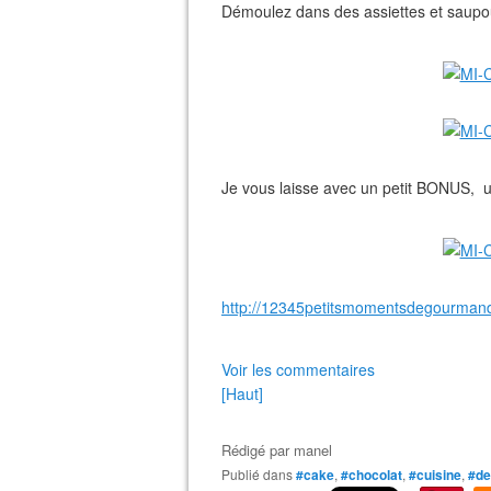
Démoulez dans des assiettes et saupou
Je vous laisse avec un petit BONUS, un d
http://12345petitsmomentsdegourmandi
Voir les commentaires
[Haut]
Rédigé par
manel
Publié dans
#cake
,
#chocolat
,
#cuisine
,
#de