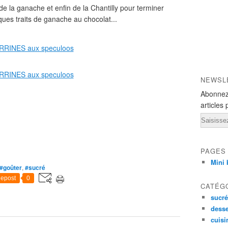
e la ganache et enfin de la Chantilly pour terminer
lques traits de ganache au chocolat...
NEWSL
Abonnez
articles 
Email
PAGES
Mini 
#goûter
,
#sucré
epost
0
CATÉG
sucré
desse
cuisi