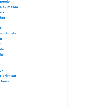
ngerie
te du monde
salé
dan
r
te orientale
ie
e
lat
its
au
aux
x orientaux
s fours