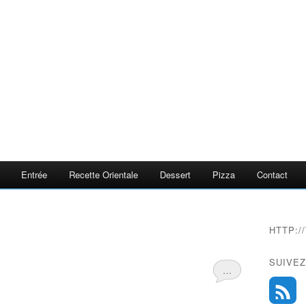
Entrée
Recette Orientale
Dessert
Pizza
Contact
HTTP:
SUIVEZ
…