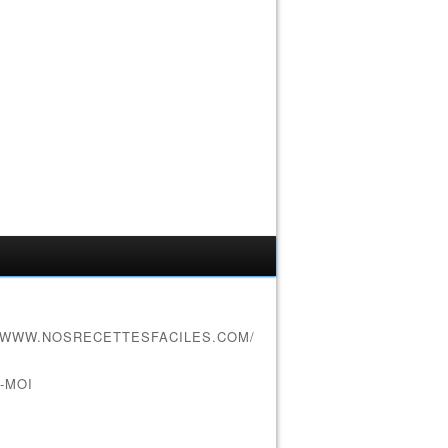
//WWW.NOSRECETTESFACILES.COM/
-MOI