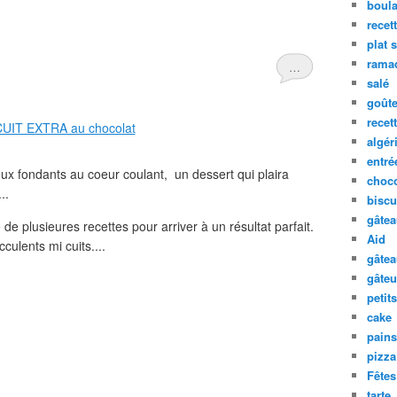
boula
recet
plat 
rama
…
salé
goûte
recet
algér
entré
eux fondants au coeur coulant, un dessert qui plaira
choco
..
biscu
gâte
 de plusieures recettes pour arriver à un résultat parfait.
Aid
culents mi cuits....
gâte
gâteu
petit
cake
pains
pizza
Fêtes
tarte