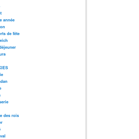
o
t
e année
son
rts de fête
wich
 déjeuner
ura
KIES
ie
dan
e
n
serie
te des rois
er
é
val