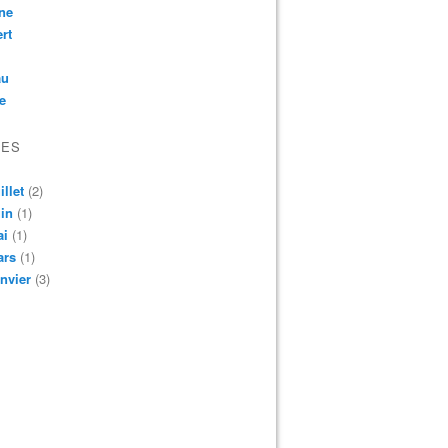
ne
rt
au
e
VES
illet
(2)
in
(1)
ai
(1)
ars
(1)
nvier
(3)