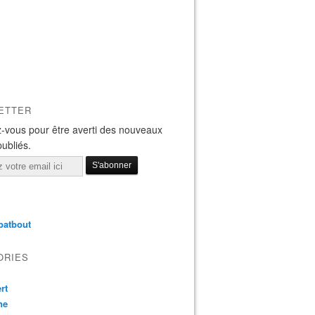
ETTER
-vous pour être averti des nouveaux
publiés.
batbout
ORIES
rt
ne