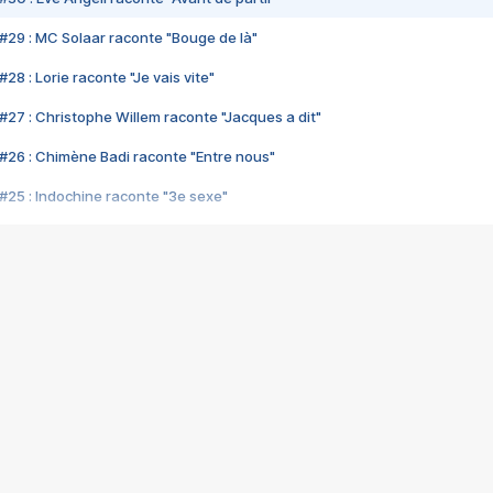
#29 : MC Solaar raconte "Bouge de là"
28 : Lorie raconte "Je vais vite"
#27 : Christophe Willem raconte "Jacques a dit"
#26 : Chimène Badi raconte "Entre nous"
#25 : Indochine raconte "3e sexe"
#24 : Zaho raconte "C'est chelou"
#23 : Patrick Bruel raconte "Au café des délices"
#22 : Kyo raconte "Le chemin"
#21 : Nolwenn Leroy raconte "Cassé"
#20 : Patrick Hernandez raconte "Born to be alive"
#19 : Lorie raconte "Près de moi"
#18 : Michael Jones raconte "A nos actes manqués" (avec Jean-Jacque