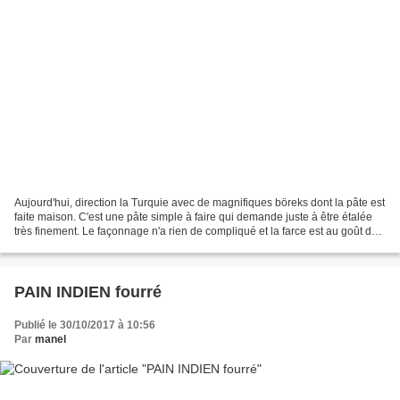
Aujourd'hui, direction la Turquie avec de magnifiques böreks dont la pâte est
faite maison. C'est une pâte simple à faire qui demande juste à être étalée
très finement. Le façonnage n'a rien de compliqué et la farce est au goût de
chacun. On peut y mettre...
PAIN INDIEN fourré
Publié le 30/10/2017 à 10:56
Par
manel