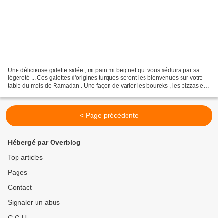
Une délicieuse galette salée , mi pain mi beignet qui vous séduira par sa
légèreté ... Ces galettes d'origines turques seront les bienvenues sur votre
table du mois de Ramadan . Une façon de varier les boureks , les pizzas et
autres feuilletés !! INGREDIENTS...
< Page précédente
Hébergé par Overblog
Top articles
Pages
Contact
Signaler un abus
C.G.U.