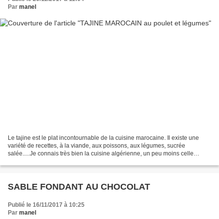
Par
manel
Le tajine est le plat incontournable de la cuisine marocaine. Il existe une
variété de recettes, à la viande, aux poissons, aux légumes, sucrée
salée.....Je connais très bien la cuisine algérienne, un peu moins celle
venue du Maroc. Part ce plat, j'espère...
SABLE FONDANT AU CHOCOLAT
Publié le 16/11/2017 à 10:25
Par
manel