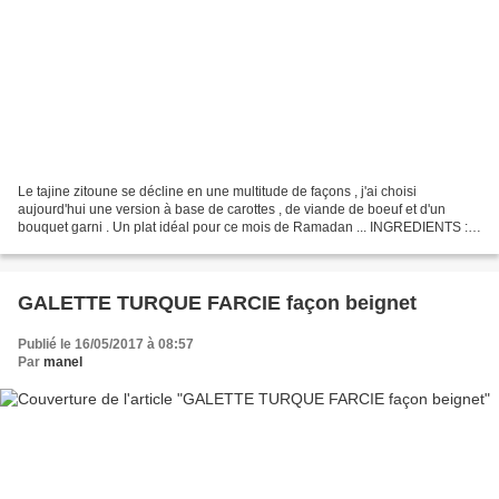
Le tajine zitoune se décline en une multitude de façons , j'ai choisi
aujourd'hui une version à base de carottes , de viande de boeuf et d'un
bouquet garni . Un plat idéal pour ce mois de Ramadan ... INGREDIENTS :
500 gr de boeuf ( jarret ) 5 ou 6 carottes...
GALETTE TURQUE FARCIE façon beignet
Publié le 16/05/2017 à 08:57
Par
manel