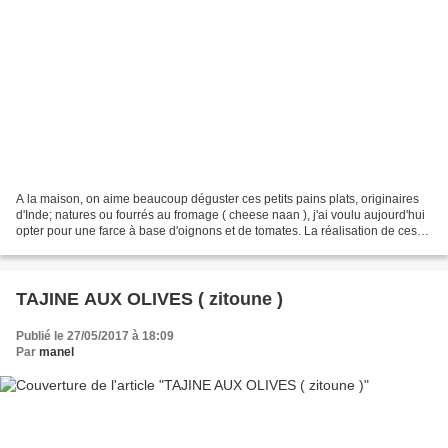
A la maison, on aime beaucoup déguster ces petits pains plats, originaires
d'Inde; natures ou fourrés au fromage ( cheese naan ), j'ai voulu aujourd'hui
opter pour une farce à base d'oignons et de tomates. La réalisation de ces
galettes est simple et...
TAJINE AUX OLIVES ( zitoune )
Publié le 27/05/2017 à 18:09
Par
manel