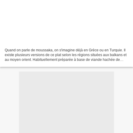
Quand on parle de moussaka, on s'imagine déjà en Grèce ou en Turquie. Il
existe plusieurs versions de ce plat selon les régions situées aux balkans et
au moyen orient. Habituellement préparée à base de viande hachée de
boeuf ou d'agneau, j'ai voulu aujourd'hui...